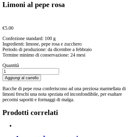
Limoni al pepe rosa
€
5.00
Confezione standard: 100 g
Ingredienti: limone, pepe rosa e zucchero
Periodo di produzione: da dicembre a febbraio
Termine minimo di conservazione: 24 mesi
Quantità
Limoni
al
Aggiungi al carrello
pepe
rosa
Bacche di pepe rosa conferiscono ad una preziosa marmellata di
quantità
limoni freschi una nota speziata ed inconfondibile, per esaltare
pecorini saporiti e formaggi di malga.
Prodotti correlati